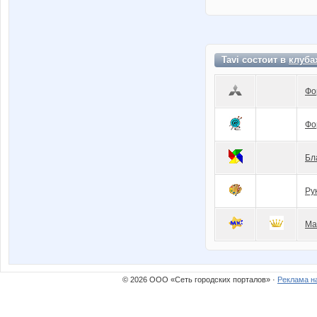
Tavi состоит в
клуба
Фо
Фо
Бл
Ру
Ма
© 2026 ООО «Сеть городских порталов» ·
Реклама н