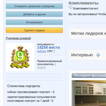
Комплименты
Отправить приватное сообщение
Комплиментов нет.
Вы не авторизованы! Чтоб
Добавить в друзья
Игнорировать
Сделать подарок
Метки лидеров
Рукоделие основной
популярность:
14254 место
рейтинг
2397
?
Интервью
Привилегированный
пользователь
9
уровня
Последние
фотогра
Статистика портрета:
сейчас просматривают портрет - 0
зарегистрированные пользователи
посетившие портрет за 7 дней - 0