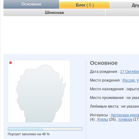
Основное
Блог
( 5 )
Др
Шпионаж
Основное
Дата рождения :
17 Октяб
Место рождения :
Россия
,
Н
Место нахождения : скрыто
Место проживания : не ука
Любимые места : не указа
Интересы :
Авторская кукл
(4) ,
Куклы
(26) ,
пэчворк
(17
Портрет заполнен на 48 %